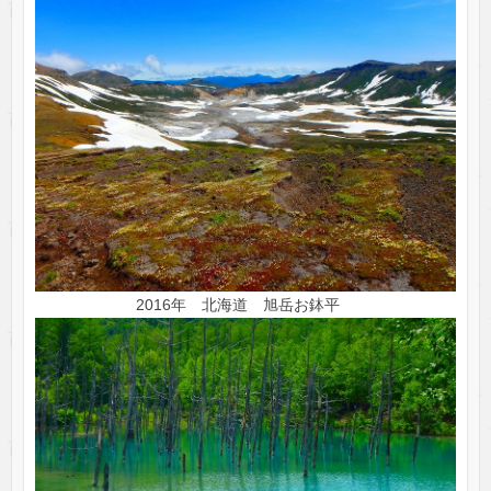
2016年 北海道 旭岳お鉢平