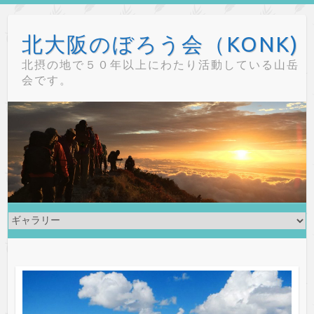
Skip
to
北大阪のぼろう会（KONK)
content
北摂の地で５０年以上にわたり活動している山岳
会です。