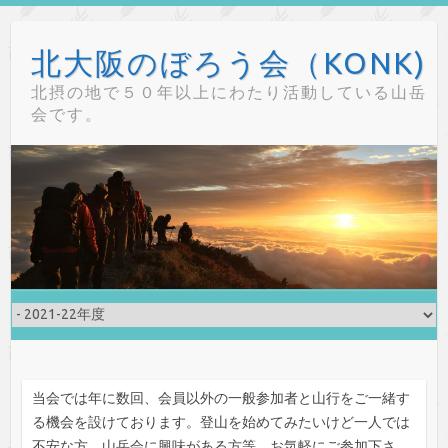
Skip
to
北大阪のぼろう会（KONK)
content
北摂の地で５０年以上にわたり活動している山岳
会です。
当会では年に数回、会員以外の一般参加者と山行をご一緒す
る機会を設けております。登山を始めてみたいけど一人では
不安な方、山岳会に興味がある方等、お気軽にご参加下さ