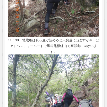
11：38 地蔵谷は真っ直ぐ詰めると天狗道に出ますが今日は
アドベンチャールートで黒岩尾根経由で摩耶山に向かいま
す。