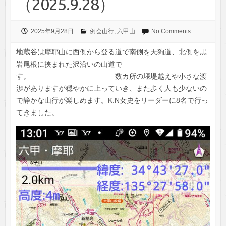
（2025.9.28）
2025年9月28日
例会山行
,
六甲山
No Comments
地蔵谷は摩耶山に西側から登る道で南側を天狗道、北側を黒
岩尾根に挟まれた沢沿いの山道で
す。 数カ所の堰堤越えや小さな渡
渉がありますが穏やかに上っていき、また歩く人も少ないの
で静かな山行が楽しめます。K.N女史をリーダーに8名で行っ
てきました。