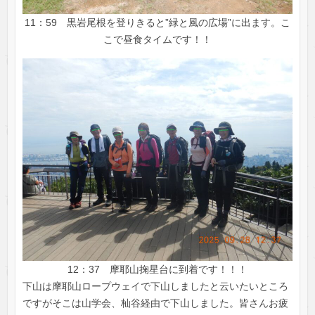
11：59 黒岩尾根を登りきると”緑と風の広場”に出ます。こ
こで昼食タイムです！！
12：37 摩耶山掬星台に到着です！！！
下山は摩耶山ロープウェイで下山しましたと云いたいところ
ですがそこは山学会、杣谷経由で下山しました。皆さんお疲