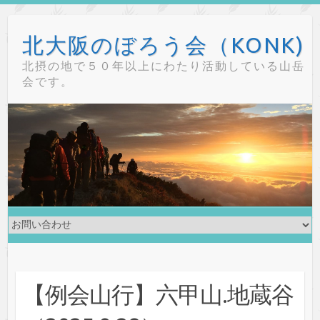
Skip
to
北大阪のぼろう会（KONK)
content
北摂の地で５０年以上にわたり活動している山岳
会です。
【例会山行】六甲山.地蔵谷