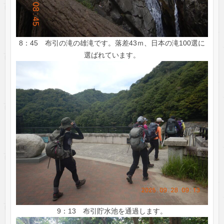
8：45 布引の滝の雄滝です。落差43ｍ、日本の滝100選に
選ばれています。
9：13 布引貯水池を通過します。