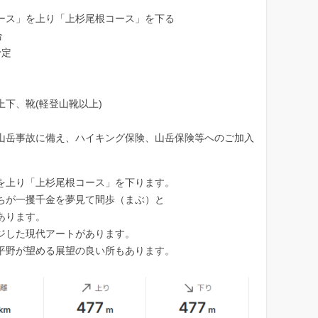
カ
ース」を上り「上杉尾根コース」を下る
イ
合
ブ
予定
下、靴(軽登山靴以上)
山岳事故に備え、ハイキング保険、山岳保険等へのご加入
を上り「上杉尾根コース」を下ります。
ちが一攫千金を夢見て間歩（まぶ）と
あります。
ジした現代アートがあります。
平野が望める展望の良い所もあります。