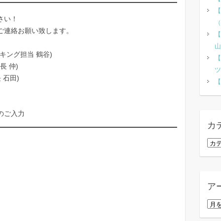
【
さい！
（
ご連絡お願い致します。
【
山
ハイキング担当 鶴谷)
【
会長 仲)
ツ
長 石田)
【
のご入力
カ
カ
テ
ゴ
リ
ア
ー
ア
ー