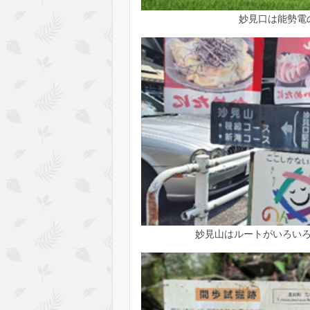
妙見口は能勢電
妙見山はルートがいろい