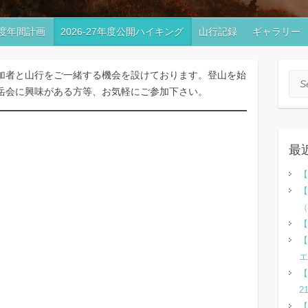
7年度年間計画
2026-27年度公開ハイキング
山行記録
ギャラリー
加者と山行をご一緒する機会を設けております。登山を始
Sea
岳会に興味がある方等、お気軽にご参加下さい。
最
【
【
（
【
【
エ
【
2
【