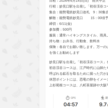
日程：2026年6月14日(日) 雨天中止
行程：妙見口駅を出発し「初谷渓谷コ
集合：能勢電鉄妙見口改札 9：30集
解散：能勢電鉄妙見口 15：00頃
締切：6/11(金)
参加費：500円
服装：通常ハイキングスタイル、雨具上
持ち物：お弁当、行動食、飲料水
保険：各自でお願い致します。万一の
を強くお勧めします
妙見口駅を出発し「初谷渓谷コース」
初谷渓谷コースは、江戸時代に山師た
呼ばれる鉱石を取るために掘った穴が
休憩ポイントには、恐竜の卵をイメー
上杉尾根コースは、八町茶屋跡や大阪