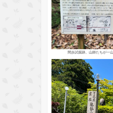
間歩試掘跡。山師たちが一