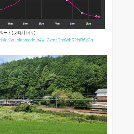
ルート(反時計回り)
odules/yr_plan/code-p4X_CvmzQsqWhR2iqR6yCg