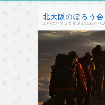
Skip
to
北大阪のぼろう会（
content
北摂の地で５０年以上にわたり