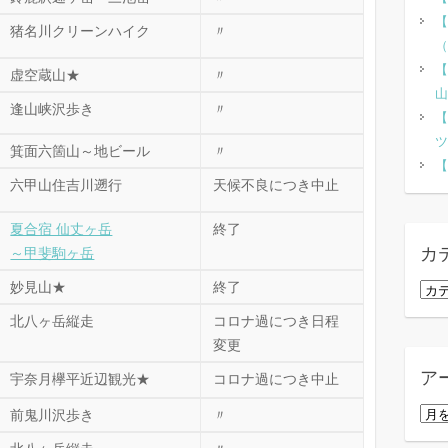
【
猪名川クリーンハイク
〃
（
【
虚空蔵山★
〃
山
逢山峡沢歩き
〃
【
ツ
箕面六箇山～地ビール
〃
【
六甲山住吉川遡行
天候不良につき中止
夏合宿 仙丈ヶ岳
終了
カ
～甲斐駒ヶ岳
妙見山★
終了
カ
テ
北八ヶ岳縦走
コロナ過につき日程
ゴ
変更
リ
ア
宇奈月欅平近辺観光★
コロナ過につき中止
ー
ア
前鬼川沢歩き
〃
ー