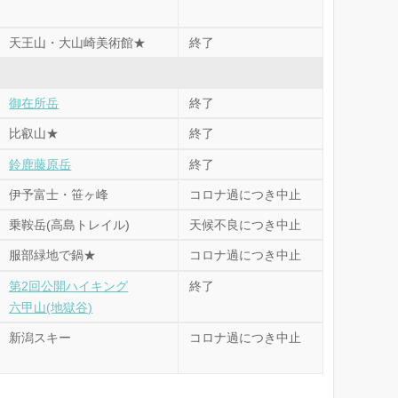
天王山・大山崎美術館★
終了
御在所岳
終了
比叡山★
終了
鈴鹿藤原岳
終了
伊予富士・笹ヶ峰
コロナ過につき中止
乗鞍岳(高島トレイル)
天候不良につき中止
服部緑地で鍋★
コロナ過につき中止
第2回公開ハイキング
終了
六甲山(地獄谷)
新潟スキー
コロナ過につき中止