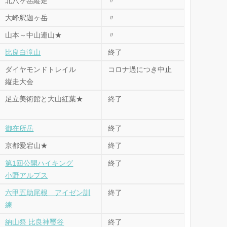
北八ヶ岳縦走
〃
カ
大峰釈迦ヶ岳
〃
イ
ブ
山本～中山連山★
〃
比良白滝山
終了
ダイヤモンドトレイル
コロナ過につき中止
縦走大会
足立美術館と大山紅葉★
終了
御在所岳
終了
京都愛宕山★
終了
第1回公開ハイキング
終了
小野アルプス
六甲五助尾根 アイゼン訓
終了
練
納山祭 比良神璽谷
終了