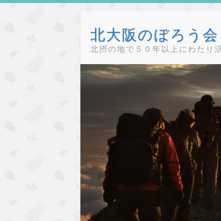
Skip
to
北大阪のぼろう会（
content
北摂の地で５０年以上にわたり