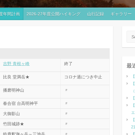
7年度年間計画
2026-27年度公開ハイキング
山行記録
ギャラリー
Sea
吉野 青根ヶ峰
終了
最
【
比良 堂満岳★
コロナ過につき中止
【
播磨明神山
〃
（
【
春合宿 台高明神平
〃
【
エ
大御影山
〃
【
竹田城跡★
〃
2
鈴鹿釈迦ヶ岳～三池岳
〃
【