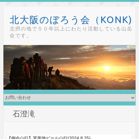
Skip
to
北大阪のぼろう会（KONK)
content
北摂の地で５０年以上にわたり活動している山岳
会です。
石澄滝
【例会山行】箕面地ビール山行(2024.8.25)