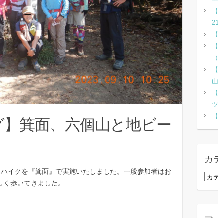
【
2
【
【
（
【
山
【
ツ
【
グ】箕面、六個山と地ビー
カ
公開ハイクを『箕面』で実施いたしました。一般参加者はお
カ
楽しく歩いてきました。
テ
ゴ
リ