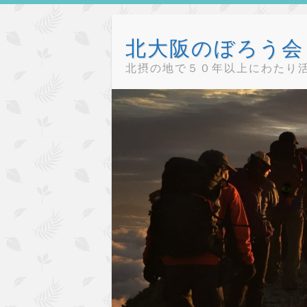
Skip
to
北大阪のぼろう会（
content
北摂の地で５０年以上にわたり