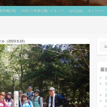
7年度年間計画
2026-27年度公開ハイキング
山行記録
ギャラリー
2023.9.10）
Sea
最
【
【
（
【
【
エ