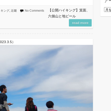
ア
ー
ア
【公開ハイキング】箕面、
イキング
,
近畿
No Comments
ー
六個山と地ビール
カ
read more
イ
ブ
3.3.5）