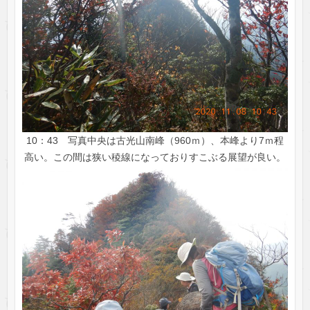
10：43 写真中央は古光山南峰（960ｍ）、本峰より7ｍ程
高い。この間は狭い稜線になっておりすこぶる展望が良い。