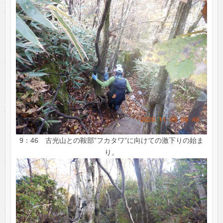
9：46 古光山との鞍部”フカタワ”に向けての激下りの始ま
り。