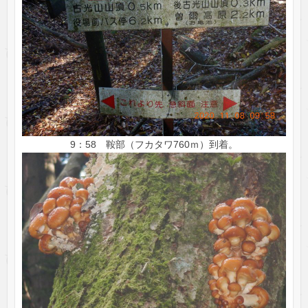
9：58 鞍部（フカタワ760ｍ）到着。