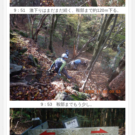
9：51 激下りはまだまだ続く、鞍部まで約120ｍ下る。
9：53 鞍部までもう少し。