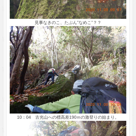
見事なきのこ、たぶん”なめこ”？？
10：04 古光山への標高差190ｍの激登りの始まり。