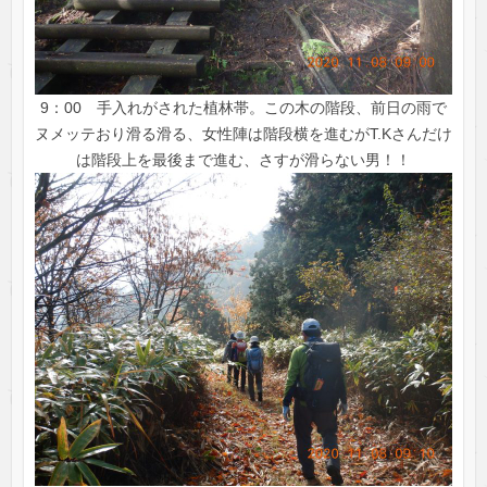
9：00 手入れがされた植林帯。この木の階段、前日の雨で
ヌメッテおり滑る滑る、女性陣は階段横を進むがT.Kさんだけ
は階段上を最後まで進む、さすが滑らない男！！