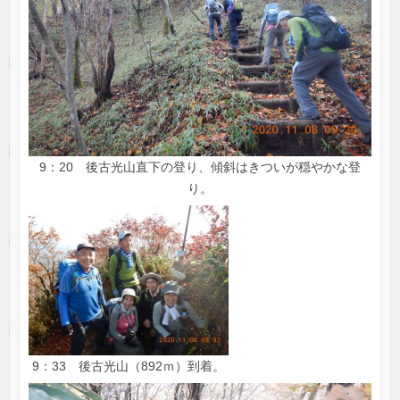
9：20 後古光山直下の登り、傾斜はきついが穏やかな登
り。
9：33 後古光山（892ｍ）到着。