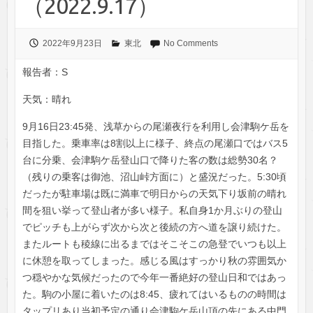
（2022.9.17）
2022年9月23日
東北
No Comments
報告者：S
天気：晴れ
9月16日23:45発、浅草からの尾瀬夜行を利用し会津駒ケ岳を
目指した。乗車率は8割以上に様子、終点の尾瀬口ではバス5
台に分乗、会津駒ケ岳登山口で降りた客の数は総勢30名？
（残りの乗客は御池、沼山峠方面に）と盛況だった。5:30頃
だったが駐車場は既に満車で明日からの天気下り坂前の晴れ
間を狙い挙って登山者が多い様子。私自身1か月ぶりの登山
でピッチも上がらず次から次と後続の方へ道を譲り続けた。
またルートも稜線に出るまではそこそこの急登でいつも以上
に休憩を取ってしまった。感じる風はすっかり秋の雰囲気か
つ穏やかな気候だったので今年一番絶好の登山日和ではあっ
た。駒の小屋に着いたのは8:45、疲れてはいるものの時間は
タップリあり当初予定の通り会津駒ケ岳山頂の先にある中門