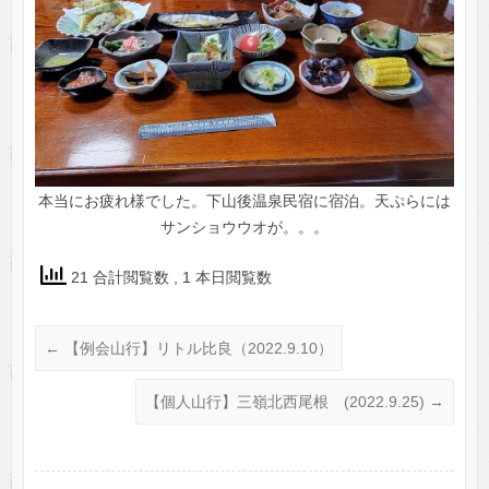
本当にお疲れ様でした。下山後温泉民宿に宿泊。天ぷらには
サンショウウオが。。。
21 合計閲覧数
, 1 本日閲覧数
←
【例会山行】リトル比良（2022.9.10）
【個人山行】三嶺北西尾根 (2022.9.25)
→