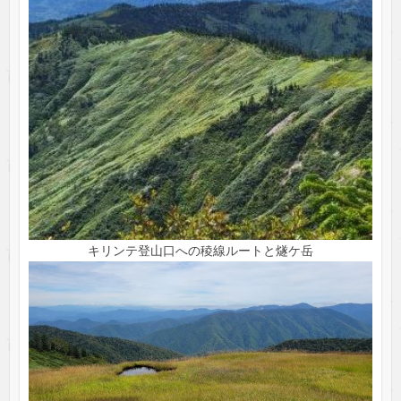
キリンテ登山口への稜線ルートと燧ケ岳