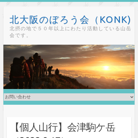
Skip
to
北大阪のぼろう会（KONK)
content
北摂の地で５０年以上にわたり活動している山岳
会です。
【個人山行】会津駒ケ岳