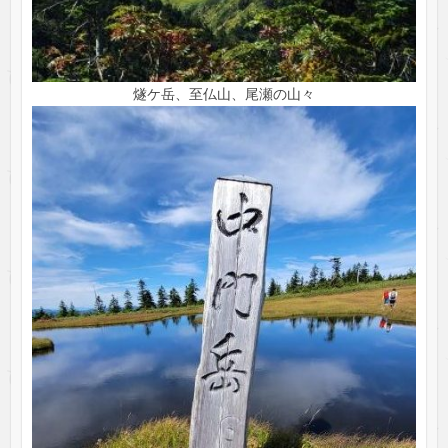
燧ケ岳、至仏山、尾瀬の山々