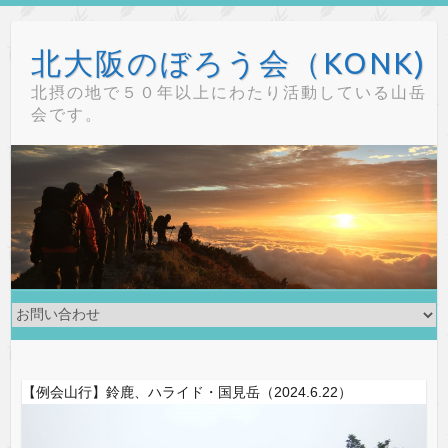
Skip
to
北大阪のぼろう会（KONK)
content
北摂の地で５０年以上にわたり活動している山岳
会です。
【例会山行】鈴鹿、ハライド・国見岳（2024.6.22）