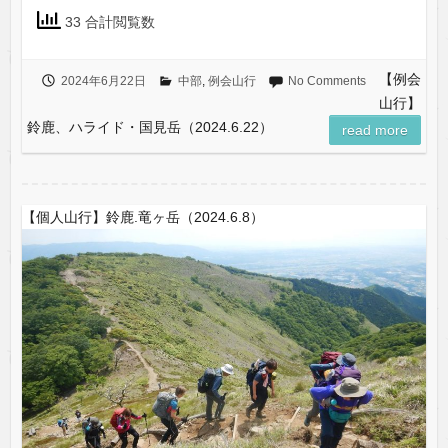
33 合計閲覧数
【例会
2024年6月22日
中部
,
例会山行
No Comments
山行】
鈴鹿、ハライド・国見岳（2024.6.22）
read more
【個人山行】鈴鹿.竜ヶ岳（2024.6.8）