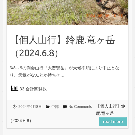
【個人山行】鈴鹿.竜ヶ岳
（2024.6.8）
6/8～9の例会山行『大普賢岳』が天候不順により中止とな
り、天気がなんとか持ちそ…
33 合計閲覧数
【個人山行】鈴
2024年6月8日
中部
No Comments
鹿.竜ヶ岳
（2024.6.8）
read more