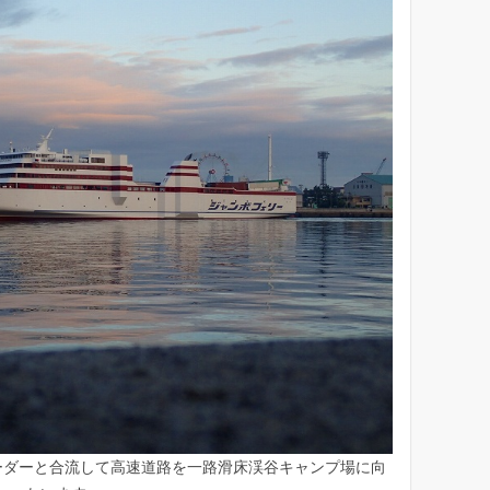
カ
イ
ブ
リーダーと合流して高速道路を一路滑床渓谷キャンプ場に向