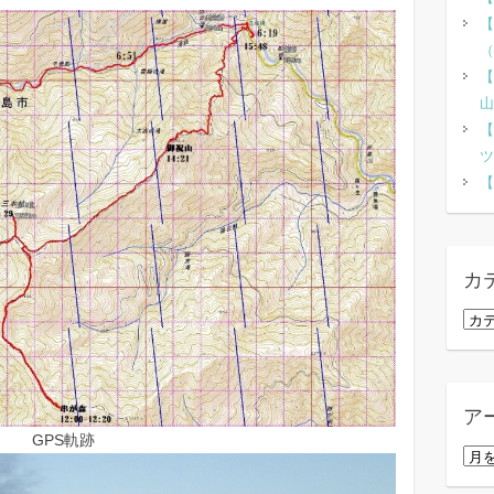
【
（
【
山
【
ツ
【
カ
カ
テ
ゴ
リ
ア
ー
GPS軌跡
ア
ー