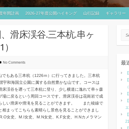
7年度年間計画
2026-27年度公開ハイキング
山行記録
ギャラリー
、滑床渓谷.三本杭.串ヶ
Sea
21）
最
No Comments
【
名山でもある三本杭（1226ｍ）に行ってきました。三本杭
【
足摺宇和海国立公園に属する自然豊かな山です。コースは
（
滑床渓谷を遡って三本杭に登り、少し横道に逸れて串ヶ森
【
プ場に戻るという周回コースです。滑床渓谷は花崗岩で成
【
らしい滑床や滑滝を見ることができます。 また稜線で
エ
と相まってこちらも素晴らし景色を見ることができまし
【
R.O女史、M.I女史、M.N女史、K.F女史、H.Nカメラマン
2
【