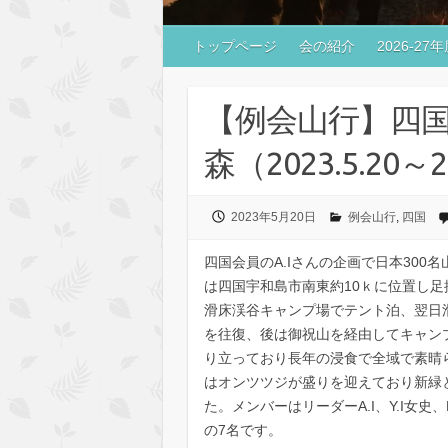
トップページ
会の紹介
2026-2
【例会山行】四国
森（2023.5.20～
2023年5月20日
例会山行
,
四国
四国会員のA.Iさんの企画で日本300
は四国宇和島市南東約10ｋに位置し
滑床渓谷キャンプ場でテント泊、翌日
を往復、後は御祝山を経由してキャン
り立っており長年の浸食で全域で素晴
はオンツツジが盛りを迎えており新緑
た。メンバーはリーダーA.I、Y.I女史、
の7名です。