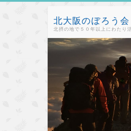
Skip
to
北大阪のぼろう会（
content
北摂の地で５０年以上にわたり