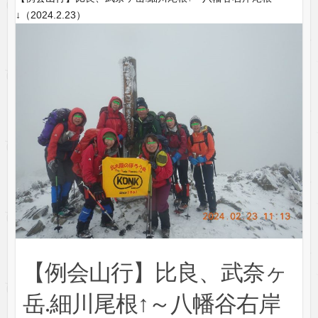
↓（2024.2.23）
【例会山行】比良、武奈ヶ
岳.細川尾根↑～八幡谷右岸