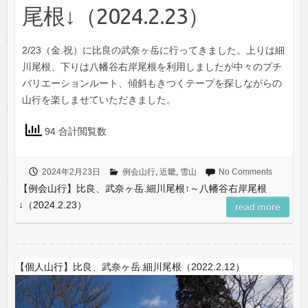
尾根↓（2024.2.23）
2/23（金.祝）に比良の武奈ヶ岳に行ってきました。上りは細
川尾根、下りは八幡谷右岸尾根を利用しましたが中々のプチ
バリエーションルート、傾斜もきつくテープを探しながらの
山行を楽しませていただきました。
94 合計閲覧数
2024年2月23日
例会山行
,
近畿
,
雪山
No Comments
【例会山行】比良、武奈ヶ岳.細川尾根↑～八幡谷右岸尾根
↓（2024.2.23）
read more
【個人山行】比良、武奈ヶ岳.細川尾根（2022.2.12）