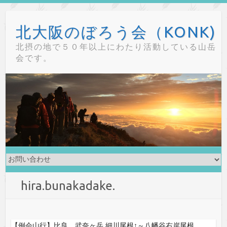
Skip
to
北大阪のぼろう会（KONK)
content
北摂の地で５０年以上にわたり活動している山岳
会です。
hira.bunakadake.
【例会山行】比良、武奈ヶ岳.細川尾根↑～八幡谷右岸尾根