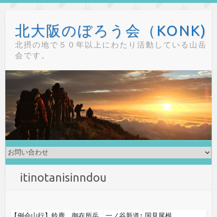
Skip
to
北大阪のぼろう会（KONK)
content
北摂の地で５０年以上にわたり活動している山岳
会です。
itinotanisinndou
【例会山行】鈴鹿、御在所岳．一ノ谷新道↑.国見尾根