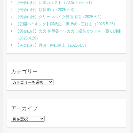
【例会山行】四国カルスト（2025.7.20～21）
【例会山行】観音峯山（2025.6.8）
【例会山行】クリーンハイク箕面滝道（2025.6.1）
【公開ハイキング】阿武山～摂津峡～三好山（2025.5.25）
【例会山行】比良.神璽谷イワカガミ鑑賞とツェルト張り訓練
（2025.4.29）
【例会山行】丹波、向山連山（2025.4.5）
カテゴリー
カ
テ
ゴ
リ
アーカイブ
ー
ア
ー
カ