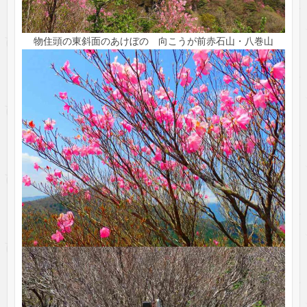
物住頭の東斜面のあけぼの 向こうが前赤石山・八巻山