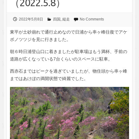
（2022.5.8）
2022年5月8日
四国
,
縦走
No Comments
東平が土砂崩れで通行止めなので日浦から串ヶ峰往復でアケ
ボノツツジを見に行きました。
朝６時日浦登山口に着きましたが駐車場はもう満杯、手前の
道路が広くなっている7台くらいのスペースに駐車。
西赤石まではピークを過ぎていましたが、物住頭から串ヶ峰
まではあけぼの満開状態で綺麗でした。