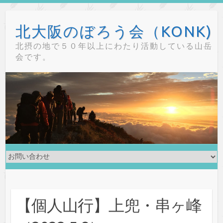
Skip
to
北大阪のぼろう会（KONK)
content
北摂の地で５０年以上にわたり活動している山岳
会です。
【個人山行】上兜・串ヶ峰