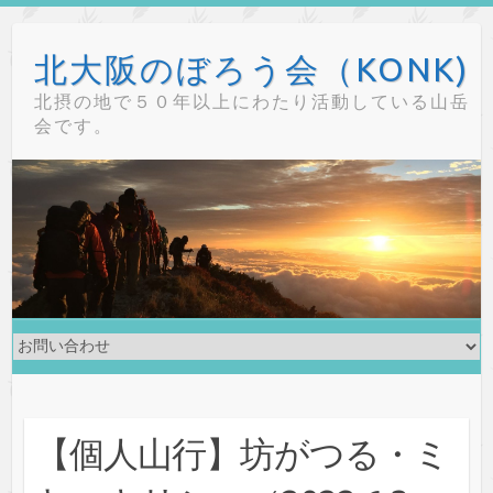
Skip
to
北大阪のぼろう会（KONK)
content
北摂の地で５０年以上にわたり活動している山岳
会です。
【個人山行】坊がつる・ミ