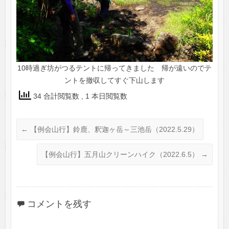
10時過ぎ坊がつるテントに帰ってきました 帰が遠いのでテ
ントを撤収してすぐ下山します
34 合計閲覧数
, 1 本日閲覧数
←
【例会山行】鈴鹿、釈迦ヶ岳～三池岳（2022.5.29）
【例会山行】五月山クリーンハイク（2022.6.5）
→
コメントを残す