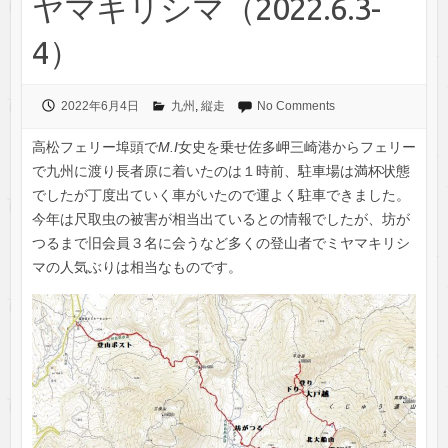
ヤマキリシマ（2022.6.3-
4）
2022年6月4日
九州
,
縦走
No Comments
高松フェリー埠頭で
M.I
女史を乗せ佐多岬三崎港からフェリー
で九州に渡り長者原に着いたのは１時前、駐車場は満杯状態
でしたが丁度出ていく車がいたので運よく駐車できました。
今年は尺取虫の被害が相当出ているとの情報でしたが、坊が
つるまで旧会員３名に会うなど多くの登山者でミヤマキリシ
マの人気ぶりは相当なものです。