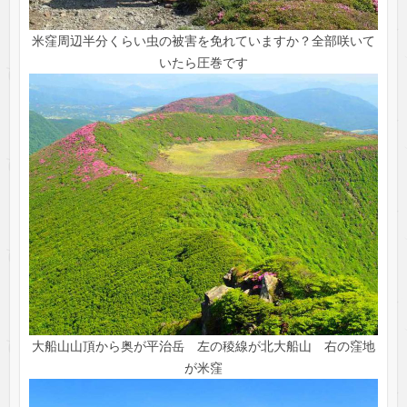
米窪周辺半分くらい虫の被害を免れていますか？全部咲いて
いたら圧巻です
大船山山頂から奥が平治岳 左の稜線が北大船山 右の窪地
が米窪