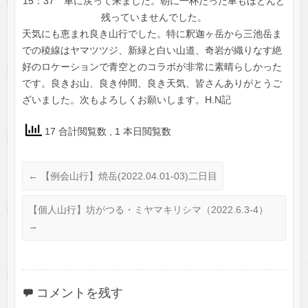
15：37 車に戻って来ました。朝に一杯だった車もほとんど
残っていませんでした。
天気にも恵まれ良き山行でした。特に釈迦ヶ岳から三池岳ま
での稜線はヤマツツジ、新緑と白い山道、奇岩が織りなす絶
好のロケーションで青空とのコラボが非常に素晴らしかった
です。良きお山、良き仲間、良き天気、皆さんありがとうご
ざいました。次もよろしくお願いします。H.N記
17 合計閲覧数
, 1 本日閲覧数
←
【例会山行】焼岳(2022.04.01-03)二日目
【個人山行】坊がつる・ミヤマキリシマ（2022.6.3-4）
→
コメントを残す