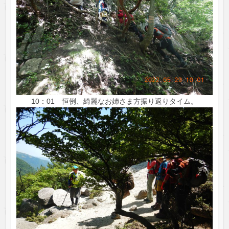
10：01 恒例、綺麗なお姉さま方振り返りタイム。