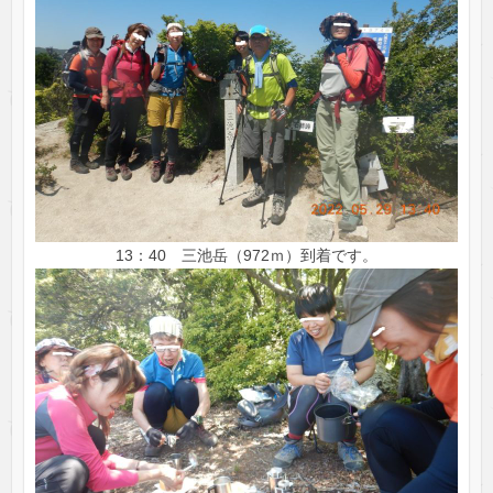
13：40 三池岳（972ｍ）到着です。