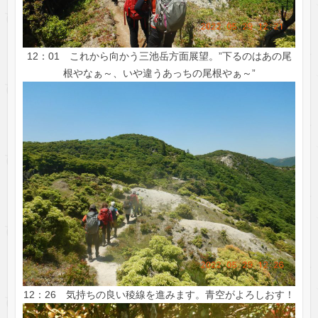
12：01 これから向かう三池岳方面展望。”下るのはあの尾
根やなぁ～、いや違うあっちの尾根やぁ～”
12：26 気持ちの良い稜線を進みます。青空がよろしおす！