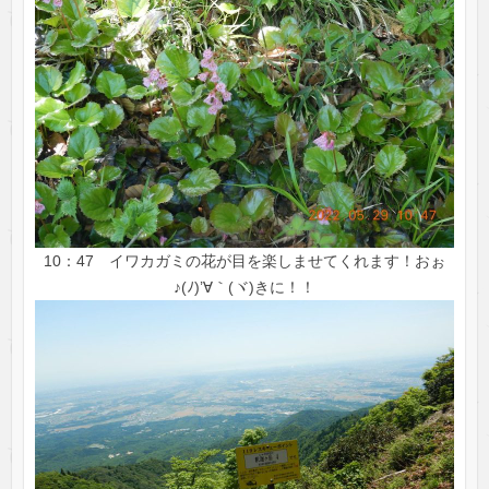
10：47 イワカガミの花が目を楽しませてくれます！おぉ
♪(ﾉ)’∀｀(ヾ)きに！！