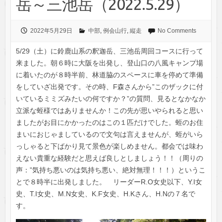
岳～三池岳（2022.5.29）
2022年5月29日
中部
,
例会山行
,
縦走
No Comments
5/29（土）に鈴鹿山系の釈迦岳、三池岳周回コースに行って
来ました。朝６時に大阪を出発し、登山口の八風キャンプ場
に着いたのが８時半前、林道脇のスペースに車を停めて準備
をしていざ出発です。その時、F森さんから”このザックに付
いているミミズみたいの何ですか？”の質問、見るとなかなか
立派な蛭様ではありませんか！この先が思いやられると思い
ましたがお目にかかったのはこの１匹だけでした。蛭のお住
まいにおじゃましているので文句は言えませんが、蛭がいら
っしゃると下ばかり見て景色が楽しめません。都会では味わ
えない貴重な経験だと思えば良しとしましょう！！（周りの
声：”気持ち悪いのは気持ち悪い、絶対無理！！！）というこ
とで８時半に出発しました。 リーダーR.O女史以下、Y.I女
史、T.I女史、M.N女史、K.F女史、H.Kさん、H.Nの７名で
す。