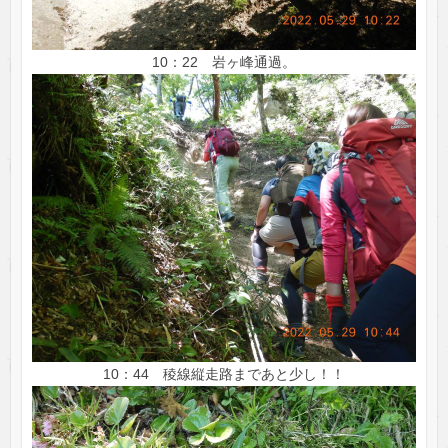
10：22 岩ヶ峰通過。
10：44 稜線縦走路まであと少し！！