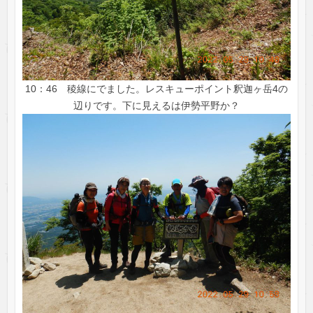
10：46 稜線にでました。レスキューポイント釈迦ヶ岳4の
辺りです。下に見えるは伊勢平野か？