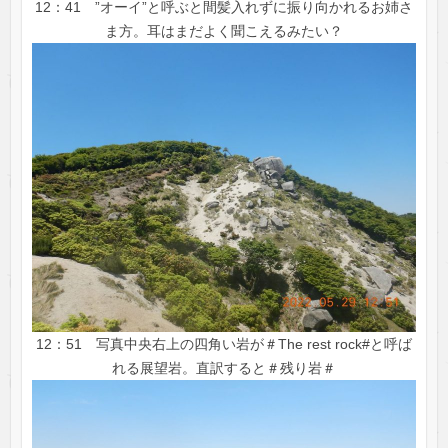
12：41 ”オーイ”と呼ぶと間髪入れずに振り向かれるお姉さ
ま方。耳はまだよく聞こえるみたい？
12：51 写真中央右上の四角い岩が＃The rest rock#と呼ば
れる展望岩。直訳すると＃残り岩＃