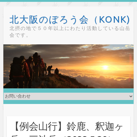
Skip
to
北大阪のぼろう会（KONK)
content
北摂の地で５０年以上にわたり活動している山岳
会です。
【例会山行】鈴鹿、釈迦ヶ