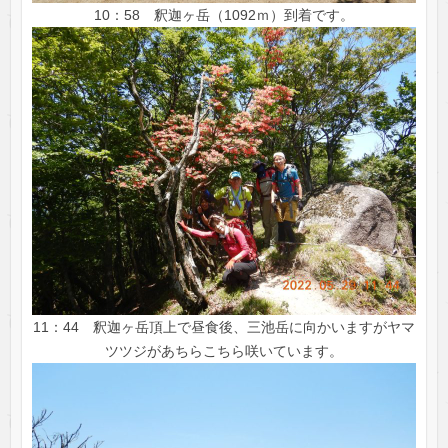
10：58 釈迦ヶ岳（1092ｍ）到着です。
11：44 釈迦ヶ岳頂上で昼食後、三池岳に向かいますがヤマ
ツツジがあちらこちら咲いています。