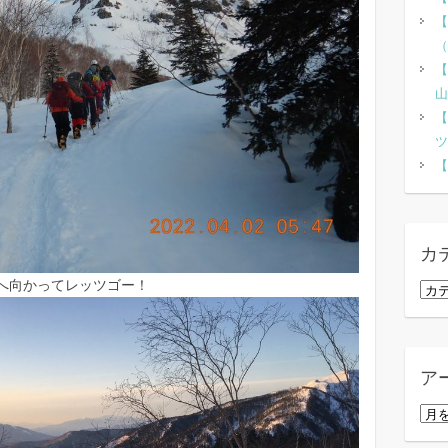
【
（
【
山
【
ツ
【
カ
へ向かってレッツゴー！
カ
テ
ゴ
リ
ア
ー
ア
ー