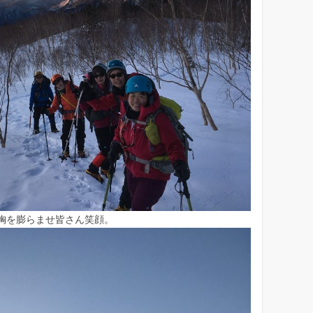
カ
イ
ブ
胸を膨らませ皆さん笑顔。