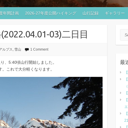
7年度年間計画
2026-27年度公開ハイキング
山行記録
ギャラリー
22.04.01-03)二日目
Sea
アルプス
,
雪山
1 Comment
最
り、5:40頃山行開始しました。
す。これで大分軽くなります。
【
【
（
【
【
エ
【
2
【