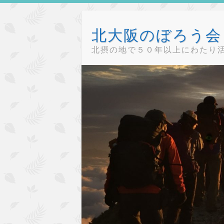
Skip
to
北大阪のぼろう会（
content
北摂の地で５０年以上にわたり