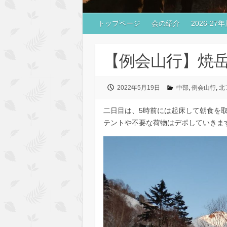
トップページ
会の紹介
2026-2
【例会山行】焼岳(20
2022年5月19日
中部
,
例会山行
,
北
二日目は、5時前には起床して朝食を取
テントや不要な荷物はデポしていきま