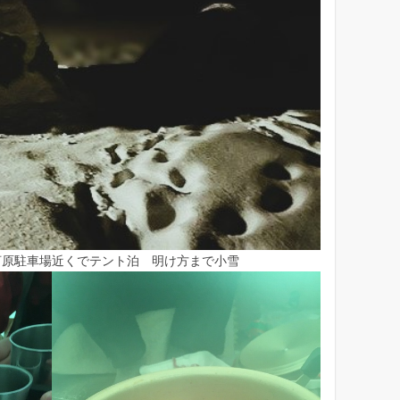
カ
イ
ブ
近くでテント泊 明け方まで小雪