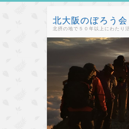
Skip
to
北大阪のぼろう会（
content
北摂の地で５０年以上にわたり