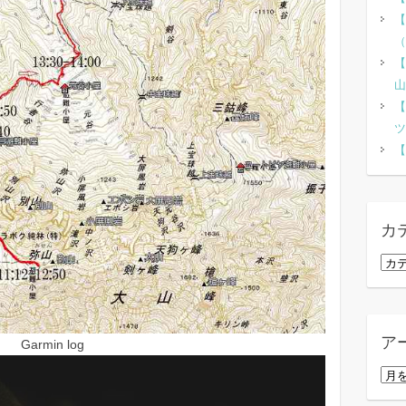
【
（
【
山
【
ツ
【
カ
カ
テ
ゴ
リ
ア
Garmin log
ー
ア
ー