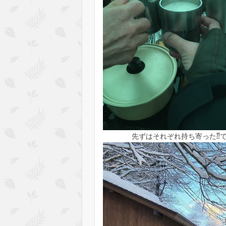
先ずはそれぞれ持ち寄った⁇で