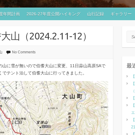
7年度年間計画
2026-27年度公開ハイキング
山行記録
ギャラリー
（2024.2.11-12）
Sea
山
No Comments
最
山に雪が無いので伯耆大山に変更、11日蒜山高原SAで
くでテント泊して伯耆大山に行ってきました。
【
【
（
【
【
エ
【
2
【