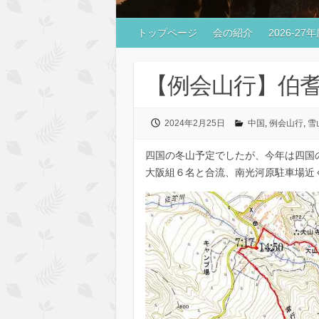
トップページ
会の紹介
2026-2
【例会山行】伯耆大山
2024年2月25日
中国
,
例会山行
,
雪
四国の冬山予定でしたが、今年は四国の
大阪組６名と合流、南光河原駐車場近